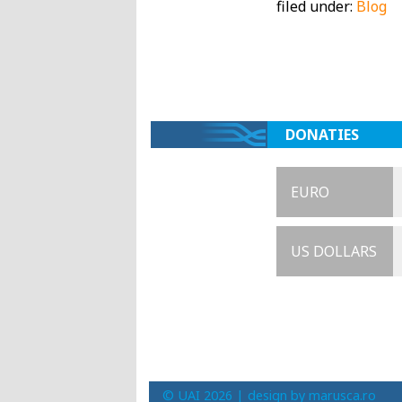
filed under:
Blog
DONATIES
EURO
US DOLLARS
© UAI 2026 |
design by marusca.ro