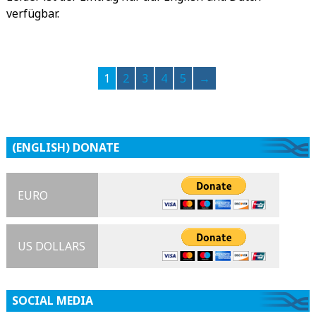
verfügbar.
1
2
3
4
5
→
(ENGLISH) DONATE
EURO
US DOLLARS
SOCIAL MEDIA