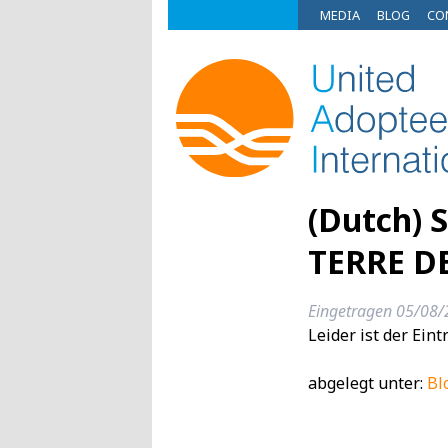
MEDIA
BLOG
CO
(Dutch)
TERRE 
Eingetragen
05/08/
Leider ist der Ein
abgelegt unter:
Bl