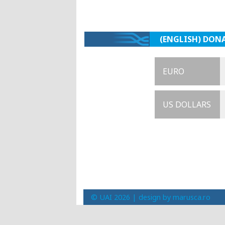
(ENGLISH) DON
EURO
US DOLLARS
© UAI 2026 |
design by marusca.ro