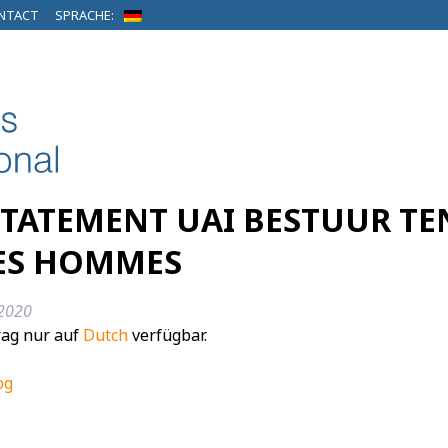
NTACT
SPRACHE:
 STATEMENT UAI BESTUUR T
DES HOMMES
2020
trag nur auf
Dutch
verfügbar.
og