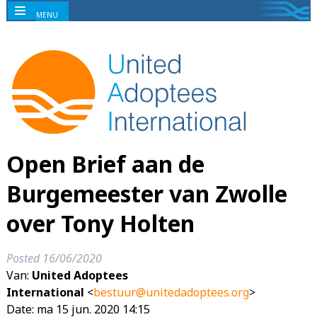
MENU
Open Brief aan de
Burgemeester van Zwolle
over Tony Holten
Posted
16/06/2020
Van:
United Adoptees
International
<
bestuur@unitedadoptees.org
>
Date: ma 15 jun. 2020 14:15